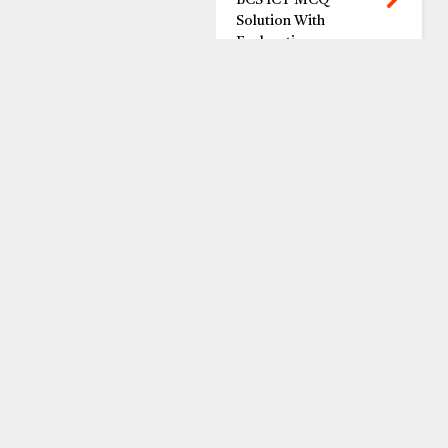
BCS ICT MCQ
Solution With
Explanation
DU B Unit Question
Solution 2024
HSC Short Syllabus
2025 | এইচএসসি শর্ট
সিলেবাস ২০২৫
সুখ কবিতা MCQ |
Class 6 বাংলা ১ম পত্র
MCQ
RECENT WITH
THUMBS