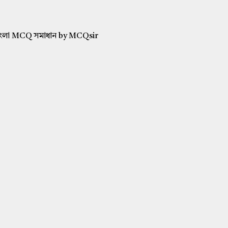
গের বাংলা MCQ সমাধান by MCQsir