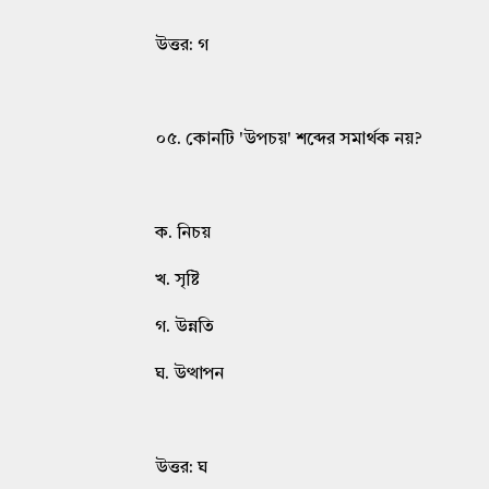
উত্তর: গ
০৫. কোনটি 'উপচয়' শব্দের সমার্থক নয়?
ক. নিচয়
খ. সৃষ্টি
গ. উন্নতি
ঘ. উত্থাপন
উত্তর: ঘ