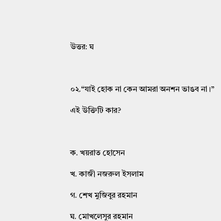
উত্তর: ঘ
০২.“যাই হোক না কেন আমরা অনশন ভাঙব না।”
এই উক্তিটি কার?
ক. খয়রাত হোসেন
খ. কাজী নজরুল ইসলাম
গ. শেখ মুজিবুর রহমান
ঘ. মোখলেসুর রহমান