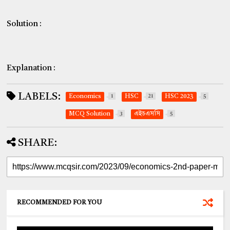
Solution :
Explanation :
LABELS:
Economics
1
HSC
21
HSC 2023
5
MCQ Solution
3
এইচএসসি
5
SHARE:
RECOMMENDED FOR YOU