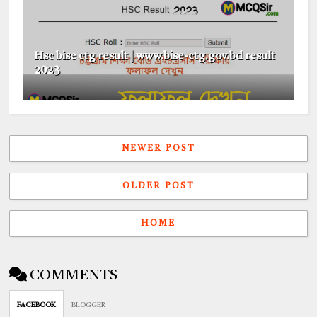
Hsc bise ctg result | www.bise-ctg.gov.bd result
2023
NEWER POST
OLDER POST
HOME
COMMENTS
FACEBOOK
BLOGGER