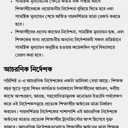
সামষ্টিক মূল্যায়নের ক্ষেত্রে অন্তত এক সপ্তাহ আগে
শিক্ষার্থীদেরকে প্রয়োজনীয় নির্দেশনা বুঝিয়ে দিতে হবে এবং
সামষ্টিক মূল্যায়ন শেষে অর্জিত পারদর্শিতার মাত্রা রেকর্ড করতে
হবে।
শিক্ষার্থীদের প্রদেয় কাজের নির্দেশনা, সামষ্টিক মূল্যায়ন ছক, এবং
শিক্ষকের জন্য প্রয়োজনীয় অন্যান্য নির্দেশাবলী সকল প্রতিষ্ঠানে
সামষ্টিক মূল্যায়ন অনুষ্ঠিত হওয়ার কয়েকদিন পূর্বে বিদ্যালয়ে
প্রেরণ করা হবে।
আচরণিক নির্দেশক
পরিশিষ্ট ৫-এ আচরণিক নির্দেশকের একটা তালিকা দেয়া আছে। শিক্ষক
বছর জুড়ে পুরো শিখন কার্যক্রম চলাকালে শিক্ষার্থীদের আচরণ, দলীয়
কাজে অংশগ্রহণ, আগ্রহ, সহযোগিতামূলক মনোভাব ইত্যাদি পর্যবেক্ষণ
করে এই নির্দেশকসমূহে প্রত্যেক শিক্ষার্থীর অর্জনের মাত্রা নির্ধারণ
করবেন। পারদর্শিতার নির্দেশকের পাশাপাশি এই আচরণিক নির্দেশকে
অর্জনের মাত্রাও প্রত্যেক শিক্ষার্থীর ট্রা্গক্রিপ্টের অংশ হিসেবে যুক্ত
থাকবে। আচরণিক নির্দেশকগুলোতে শিক্ষার্থীর অর্জনের মাত্রা শিক্ষক