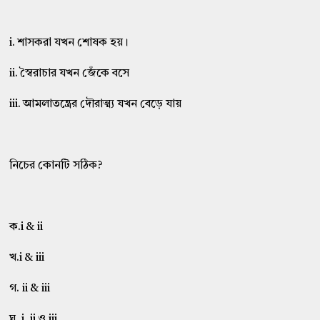
i. শাসকরা যখন শোষক হয়।
ii. স্বৈরাচার যখন জেঁকে বসে
iii. আমলাতন্ত্রের দৌরাত্ম্য যখন বেড়ে যায়
নিচের কোনটি সঠিক?
ক.i & ii
খ.i & iii
গ. ii & iii
ঘ. i, ii ও iii