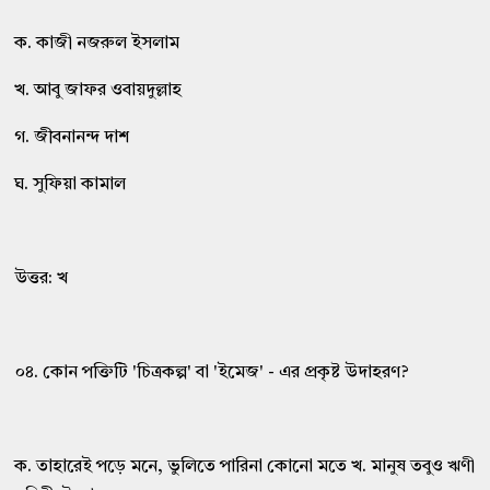
ক. কাজী নজরুল ইসলাম
খ. আবু জাফর ওবায়দুল্লাহ
গ. জীবনানন্দ দাশ
ঘ. সুফিয়া কামাল
উত্তর: খ
০৪. কোন পক্তিটি 'চিত্রকল্প' বা 'ইমেজ' - এর প্রকৃষ্ট উদাহরণ?
ক. তাহারেই পড়ে মনে, ভুলিতে পারিনা কোনো মতে খ. মানুষ তবুও ঋণী