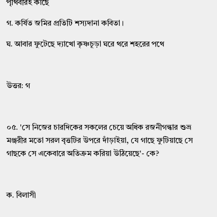
পৃথিবীরই কাছে
গ. কর্ষিত জমির প্রতিটি শস্যদানা কবিতা।
ঘ. আবার ফুটেছে দ্যাখো কৃষ্ণচূড়া ঘরে থরে শহরের পথে
উত্তর: গ
০৫. 'সে নিজের চারদিকের সকলের চেয়ে অধিক রজনীগন্ধার শুভ্র
মঞ্জরীর মতো সরল বৃত্তটির উপরে দাঁড়াইয়া, যে গাছে ফুটিয়াছে সে
গাছকে সে একেবারে অতিক্রম করিয়া উঠিয়েছে'- কে?
ক. বিলাসী