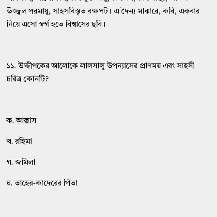
উজ্জ্বল পরমায়ু, সাহসবিস্তৃত বক্ষপট। এ দৈন্য মাঝারে, কবি, একবার
নিয়ে এসো স্বর্গ হতে বিশ্বাসের ছবি।
১১. উদ্দীপকের আলোকে লালসালু উপন্যাসের প্রাণময় এবং সাহসী
চরিত্র কোনটি?
ক. আক্কাস
খ. রহিমা
গ. জমিলা
ঘ. তাহের-কাদেরের পিতা