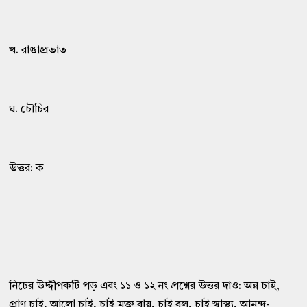
খ. রাঙাপ্রভাত
ঘ. চৌচির
উত্তর: ক
নিচের উদ্দীপকটি পড় এবং ১১ ও ১২ নং প্রশ্নের উত্তর দাও: অন্ন চাই,
প্রাণ চাই, আলো চাই, চাই মুক্ত বায়ু, চাই বল, চাই স্বাস্থ্য, আনন্দ-