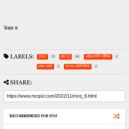
উত্তর: ঘ
LABELS:
HSC
21
MCQ
46
এইচএসসি পরীক্ষা
2
ঢাকা বোর্ড
1
বাংলা এমিসিকিউ
2
SHARE:
RECOMMENDED FOR YOU