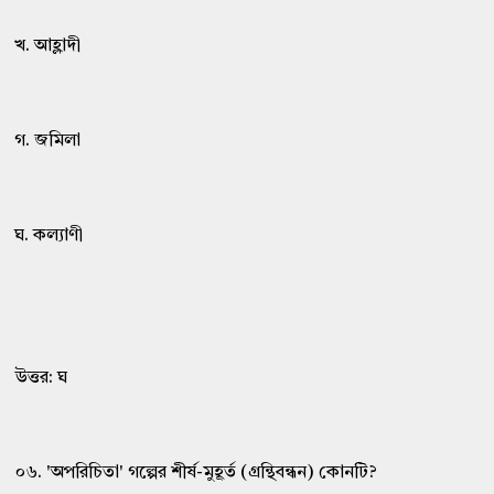
খ. আহ্লাদী
গ. জমিলা
ঘ. কল্যাণী
উত্তর: ঘ
০৬. 'অপরিচিতা' গল্পের শীর্ষ-মুহূর্ত (গ্রন্থিবন্ধন) কোনটি?