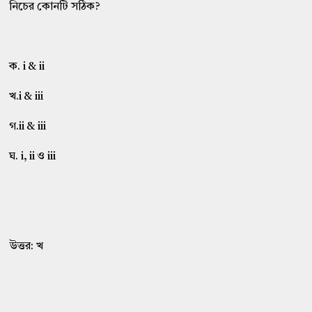
নিচের কোনটি সঠিক?
ক. i & ii
খ.i & iii
গ.ii & iii
ঘ. i, ii ও iii
উত্তর: খ