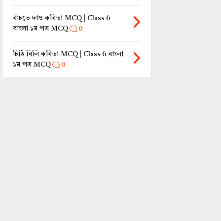
বাঁচতে দাও কবিতা MCQ | Class 6
বাংলা ১ম পত্র MCQ
0
চিঠি বিলি কবিতা MCQ | Class 6 বাংলা
১ম পত্র MCQ
0