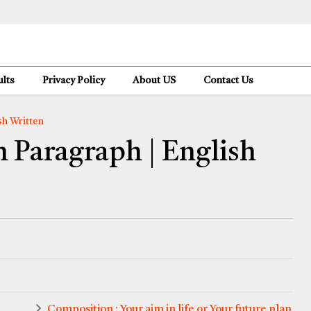
lts
Privacy Policy
About US
Contact Us
sh Written
 Paragraph | English
Composition : Your aim in life or Your future plan