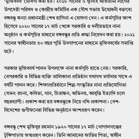
‘মুজিববর্ষ’ ঘােষণা করা হয়। ২০১৮ সালের ৬ জুলাই আওয়ামী লীগের
উপদেষ্টা পরিষদ ও কেন্দ্রীয় কমিটির এক যৌথ সভায় উদ্বোধনী বক্তব্যে
বঙ্গবন্ধু কন্যা প্রধানমন্ত্রী শেখ হাসিনা এ ঘােষণা দেন। এ কর্মসূচির অংশ
হিসেবে ২০২০ সালের ১৭ মার্চ থেকে সরকারি ও দলীয়ভাবে নানা
অনুষ্ঠান ও কর্মসূচির মাধ্যমে বঙ্গবন্ধুর প্রতি শ্রদ্ধা নিবেদন করা হয়। ২০২১
সালের স্বাধীনতার ৫০ বছর পূর্তি উদযাপনের মাধ্যমে মুজিববর্ষের সমাপ্তি
ঘটে।
সরকার মুজিববর্ষ পালন উপলক্ষে নানা কর্মসূচি হাতে নেয়। সরকারি,
বেসরকারি ও বিভিন্ন ব্যক্তি মালিকানা প্রতিষ্ঠান যথাযথ মর্যাদার সাথে এ
বর্ষটি পালন করে। শিক্ষাপ্রতিষ্ঠানে শিল্প-সংস্কৃতির নানা প্রতিযােগিতা
যেমন: রচনা, কবিতা, গান, চিত্রাঙ্কন, অভিনয়, আবৃত্তি ইত্যাদি চলে
বছরব্যাপী। প্রকাশ করা হয় বঙ্গবন্ধুকে নিয়ে নথি প্রকাশনা। দেশ-
বিদেশের গুণীজনেরা বিভিন্ন অনুষ্ঠানে অংশগ্রহণ করেন।
বঙ্গবন্ধু শেখ মুজিবুর রহমান ১৯২০ সালের ১৭ মার্চ গােপালগঞ্জের
টুঙ্গিপাড়ায় জন্মগ্রহণ করেন। তিনি আমাদের জাতির পিতা, স্বাধীন