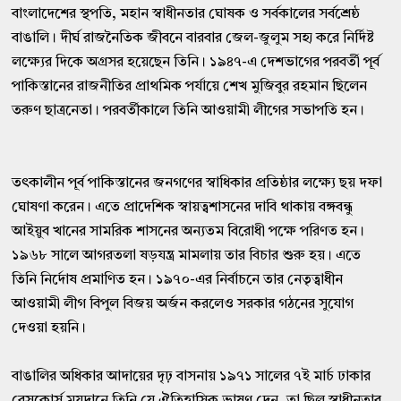
বাংলাদেশের স্থপতি, মহান স্বাধীনতার ঘােষক ও সর্বকালের সর্বশ্রেষ্ঠ
বাঙালি। দীর্ঘ রাজনৈতিক জীবনে বারবার জেল-জুলুম সহ্য করে নির্দিষ্ট
লক্ষ্যের দিকে অগ্রসর হয়েছেন তিনি। ১৯৪৭-এ দেশভাগের পরবর্তী পূর্ব
পাকিস্তানের রাজনীতির প্রাথমিক পর্যায়ে শেখ মুজিবুর রহমান ছিলেন
তরুণ ছাত্রনেতা। পরবর্তীকালে তিনি আওয়ামী লীগের সভাপতি হন।
তৎকালীন পূর্ব পাকিস্তানের জনগণের স্বাধিকার প্রতিষ্ঠার লক্ষ্যে ছয় দফা
ঘােষণা করেন। এতে প্রাদেশিক স্বায়ত্বশাসনের দাবি থাকায় বঙ্গবন্ধু
আইয়ুব খানের সামরিক শাসনের অন্যতম বিরােধী পক্ষে পরিণত হন।
১৯৬৮ সালে আগরতলা ষড়যন্ত্র মামলায় তার বিচার শুরু হয়। এতে
তিনি নির্দোষ প্রমাণিত হন। ১৯৭০-এর নির্বাচনে তার নেতৃত্বাধীন
আওয়ামী লীগ বিপুল বিজয় অর্জন করলেও সরকার গঠনের সুযােগ
দেওয়া হয়নি।
বাঙালির অধিকার আদায়ের দৃঢ় বাসনায় ১৯৭১ সালের ৭ই মার্চ ঢাকার
রেসকোর্স ময়দানে তিনি যে ঐতিহাসিক ভাষণ দেন, তা ছিল স্বাধীনতার