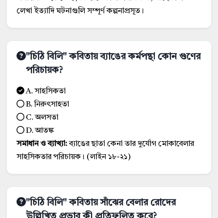
লেখা ইত্যাদি ঘটনাগুলি সম্পূর্ণ কল্পনাপ্রসূত।
"চিঠি বিলি" কবিতায় ব্যাঙের কর্মপন্থা কোন গুণের
পরিচায়ক?
A. সাহসিকতা
B. নিরুৎসাহতা
C. অলসতা
D. আতঙ্ক
সমাধান ও ব্যাখ্যা:
ব্যাঙের ছাতা কেনা তার দুর্যোগ মোকাবেলার
সাহসিকতার পরিচায়ক। (লাইন ১৮-২১)
"চিঠি বিলি" কবিতায় সাঁঝের বেলার রোদের
উল্লিখিত প্রভাব কী প্রতিফলিত করে?