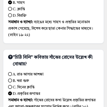
B. সাহস
C. ক্লান্তি
D. বিরক্তি
সমাধান ও ব্যাখ্যা:
ব্যাঙের মধ্যে সাহস ও প্রস্তুতির মনোভাব
প্রকাশ পেয়েছে, বিশেষ করে ছাতা কেনার সিদ্ধান্তের মাধ্যমে।
(লাইন ১৯-২২)
"চিঠি বিলি" কবিতায় সাঁঝের রোদের উল্লেখ কী
বোঝায়?
A. রাত আসার আশঙ্কা
B. খরা শুরু
C. দিনের ক্লান্তি
D. প্রকৃতির রূপান্তর
সমাধান ও ব্যাখ্যা:
সাঁঝের রোদের কথা উল্লেখ প্রকৃতির রূপান্তর
এবং আলো-অন্ধকারের সংযোগ নির্দেশ করে। (লাইন ১০)