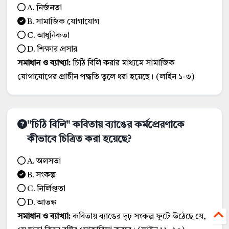
A. নির্জনতা
B. সামাজিক যোগাযোগ
C. আধুনিকতা
D. শিক্ষার প্রসার
সমাধান ও ব্যাখ্যা:
চিঠি বিলি করার মাধ্যমে সামাজিক
যোগাযোগের প্রাচীন পদ্ধতি তুলে ধরা হয়েছে। (লাইন ১-৩)
"চিঠি বিলি" কবিতায় ব্যাঙের কর্মপ্রেরণাকে
কীভাবে চিত্রিত করা হয়েছে?
A. অলসতা
B. সংকল্প
C. নির্লিপ্ততা
D. আতঙ্ক
সমাধান ও ব্যাখ্যা:
কবিতায় ব্যাঙের দৃঢ় সংকল্প ফুটে উঠেছে যে,