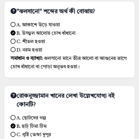
"ঝলসানো" শব্দের অর্থ কী বোঝায়?
A. আকাশে উড়ে যাওয়া
B. উজ্জ্বল আলোয় চোখ ধাঁধানো
C. শীতল হওয়া
D. নরম হওয়া
সমাধান ও ব্যাখ্যা:
ঝলসানো মানে তীব্র আলো বা আগুনের তাপে
চোখ ধাঁধানো বা পোড়া অনুভব হওয়া।
রোকনুজ্জামান খানের লেখা উল্লেখযোগ্য বই
কোনটি?
A. ছোটদের গল্প
B. হাট্ টিমা টিম
C. বৃষ্টি ভেজা দুপুর