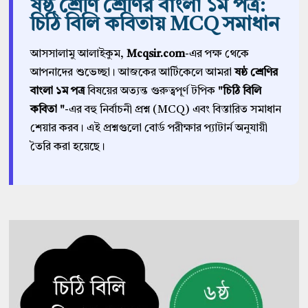
ষষ্ঠ শ্রেণি শ্রেণির বাংলা ১ম পত্র:
চিঠি বিলি কবিতায় MCQ সমাধান
আসসালামু আলাইকুম,
Mcqsir.com
-এর পক্ষ থেকে
আপনাদের শুভেচ্ছা। আজকের আর্টিকেলে আমরা
ষষ্ঠ শ্রেণির
বাংলা ১ম পত্র
বিষয়ের অত্যন্ত গুরুত্বপূর্ণ টপিক
"চিঠি বিলি
কবিতা "
-এর বহু নির্বাচনী প্রশ্ন (MCQ) এবং বিস্তারিত সমাধান
শেয়ার করব। এই প্রশ্নগুলো বোর্ড পরীক্ষার প্যাটার্ন অনুযায়ী
তৈরি করা হয়েছে।