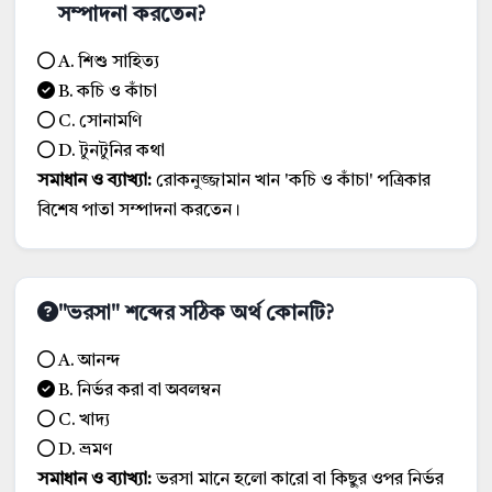
সম্পাদনা করতেন?
A. শিশু সাহিত্য
B. কচি ও কাঁচা
C. সোনামণি
D. টুনটুনির কথা
সমাধান ও ব্যাখ্যা:
রোকনুজ্জামান খান 'কচি ও কাঁচা' পত্রিকার
বিশেষ পাতা সম্পাদনা করতেন।
"ভরসা" শব্দের সঠিক অর্থ কোনটি?
A. আনন্দ
B. নির্ভর করা বা অবলম্বন
C. খাদ্য
D. ভ্রমণ
সমাধান ও ব্যাখ্যা:
ভরসা মানে হলো কারো বা কিছুর ওপর নির্ভর