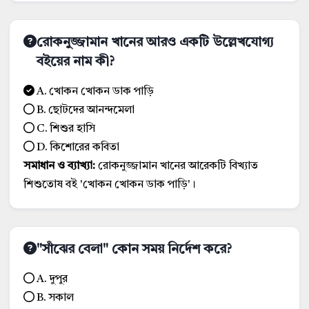
রোকনুজ্জামান খানের আরও একটি উল্লেখযোগ্য
বইয়ের নাম কী?
A. খোকন খোকন ডাক পাড়ি
B. ছোটদের আনন্দমেলা
C. শিশুর হাসি
D. কিশোরের কবিতা
সমাধান ও ব্যাখ্যা:
রোকনুজ্জামান খানের আরেকটি বিখ্যাত
শিশুতোষ বই 'খোকন খোকন ডাক পাড়ি'।
"সাঁঝের বেলা" কোন সময় নির্দেশ করে?
A. দুপুর
B. সকাল