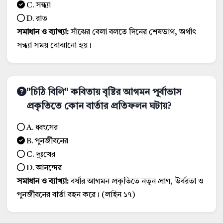
C. সন্ধ্যা
D. রাত
সমাধান ও ব্যাখ্যা:
সাঁঝের বেলা বলতে দিনের শেষভাগ, অর্থাৎ
সন্ধ্যা সময় বোঝানো হয়।
"চিঠি বিলি" কবিতায় বৃষ্টির আগমন পূর্বাভাস
প্রকৃতিতে কোন বার্তার প্রতিফলন ঘটায়?
A. ধ্বংসের
B. পুনর্জীবনের
C. দুঃখের
D. আনন্দের
সমাধান ও ব্যাখ্যা:
বর্ষার আগমন প্রকৃতিতে নতুন প্রাণ, উর্বরতা ও
পুনর্জীবনের বার্তা বহন করে। (লাইন ১৭)