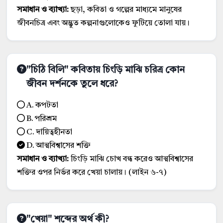
সমাধান ও ব্যাখ্যা:
ছড়া, কবিতা ও গল্পের মাধ্যমে মানুষের
জীবনচিত্র এবং অদ্ভুত কল্পনাগুলোকেও ফুটিয়ে তোলা যায়।
"চিঠি বিলি" কবিতায় চিংড়ি মাঝি চরিত্র কোন
জীবন দর্শনকে তুলে ধরে?
A. কপটতা
B. পরিশ্রম
C. দায়িত্বহীনতা
D. আত্মবিশ্বাসের শক্তি
সমাধান ও ব্যাখ্যা:
চিংড়ি মাঝি চোখ বন্ধ করেও আত্মবিশ্বাসের
শক্তির ওপর নির্ভর করে খেয়া চালায়। (লাইন ৬-৭)
"খেয়া" শব্দের অর্থ কী?