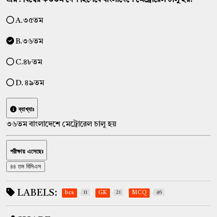
প্রশ্ন : বিশ্বের কততম দেশ হিসেবে বাংলাদেশে মেট্রোরেল চালু হয়?
A.৩৫তম
B.৩৬তম
C.৪৮তম
D. ৪৯তম
ব্যাখ্যাঃ
৩৬তম বাংলাদেশে মেট্রোরেল চালু হয়
পরীক্ষায় এসেছেঃ
৪৪ তম বিসিএস
LABELS:
bcs
11
GK
21
MCQ
46